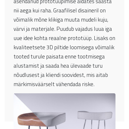
asendanud prototüüpimise aidates säästa
nii aega kui raha. Graafilisel disaineril on
võimalik mõne klikiga muuta mudeli kuju,
värvi ja materjale. Puudub vajadus luua iga
uue idee kohta reaalne prototüüp. Lisaks on
kvaliteetsete 3D piltide loomisega võimalik
tooted turule paisata enne tootmisega
alustamist ja saada hea ülevaade turu
nõudlusest ja kliendi soovidest, mis aitab
märkimisväärselt vähendada riske.