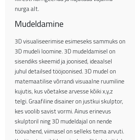
nurga alt.
Mudeldamine
3D visualiseerimise esimeseks sammuks on
3D mudeli loomine. 3D mudeldamisel on
sisendiks skeemid ja joonised, ideaalsel
juhul detailsed tööjoonised. 3D mudel on
matemaatilise võrrandi visuaalne ruumiline
kujutis, kus võetakse arvesse kõiki x,y,z
telgi. Graafiline disainer on justkui skulptor,
kes voolib savist vormi. Ainus erinevus
skulptoril ning 3D mudeldajal on nende
töövahend, viimasel on selleks tema arvuti.