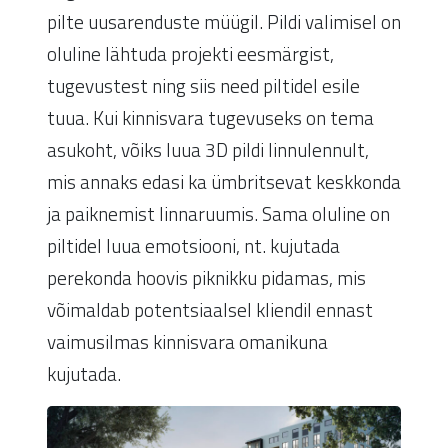
pilte uusarenduste müügil. Pildi valimisel on
oluline lähtuda projekti eesmärgist,
tugevustest ning siis need piltidel esile
tuua. Kui kinnisvara tugevuseks on tema
asukoht, võiks luua 3D pildi linnulennult,
mis annaks edasi ka ümbritsevat keskkonda
ja paiknemist linnaruumis. Sama oluline on
piltidel luua emotsiooni, nt. kujutada
perekonda hoovis piknikku pidamas, mis
võimaldab potentsiaalsel kliendil ennast
vaimusilmas kinnisvara omanikuna
kujutada.