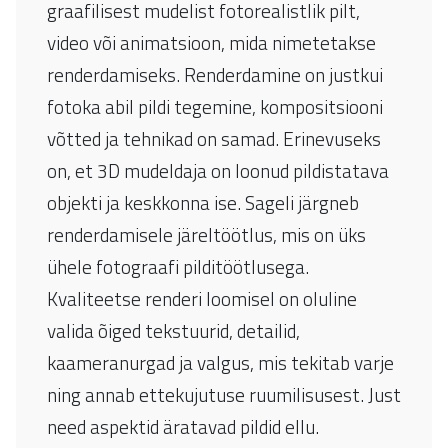
graafilisest mudelist fotorealistlik pilt,
video või animatsioon, mida nimetetakse
renderdamiseks. Renderdamine on justkui
fotoka abil pildi tegemine, kompositsiooni
võtted ja tehnikad on samad. Erinevuseks
on, et 3D mudeldaja on loonud pildistatava
objekti ja keskkonna ise. Sageli järgneb
renderdamisele järeltöötlus, mis on üks
ühele fotograafi pilditöötlusega.
Kvaliteetse renderi loomisel on oluline
valida õiged tekstuurid, detailid,
kaameranurgad ja valgus, mis tekitab varje
ning annab ettekujutuse ruumilisusest. Just
need aspektid äratavad pildid ellu.