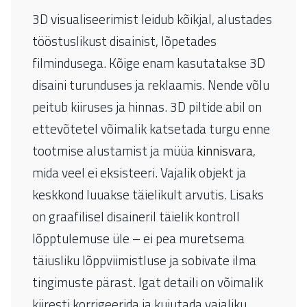
3D visualiseerimist leidub kõikjal, alustades
tööstuslikust disainist, lõpetades
filmindusega. Kõige enam kasutatakse 3D
disaini turunduses ja reklaamis. Nende võlu
peitub kiiruses ja hinnas. 3D piltide abil on
ettevõtetel võimalik katsetada turgu enne
tootmise alustamist ja müüa
kinnisvara
,
mida veel ei eksisteeri. Vajalik objekt ja
keskkond luuakse täielikult arvutis. Lisaks
on graafilisel disaineril täielik kontroll
lõpptulemuse üle – ei pea muretsema
täiusliku lõppviimistluse ja sobivate ilma
tingimuste pärast. Igat detaili on võimalik
kiiresti korrigeerida ja kujutada vajaliku