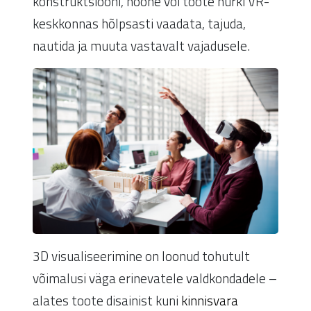
konstruktsiooni, hoone või toote nurki VR-
keskkonnas hõlpsasti vaadata, tajuda,
nautida ja muuta vastavalt vajadusele.
3D visualiseerimine on loonud tohutult
võimalusi väga erinevatele valdkondadele –
alates toote disainist kuni
kinnisvara