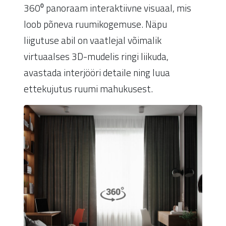
360⁰ panoraam interaktiivne visuaal, mis
loob põneva ruumikogemuse. Näpu
liigutuse abil on vaatlejal võimalik
virtuaalses 3D-mudelis ringi liikuda,
avastada interjööri detaile ning luua
ettekujutus ruumi mahukusest.