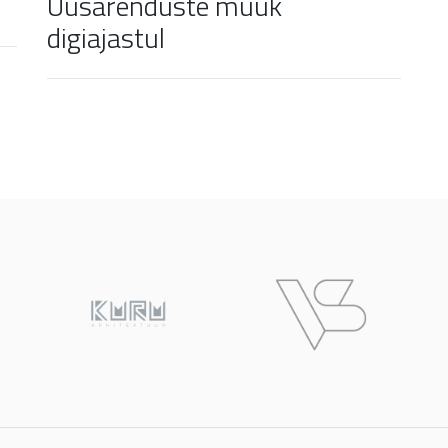
Uusarenduste müük
digiajastul