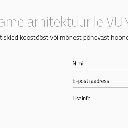
same arhitektuurile VUN
iskled koostööst või mõnest põnevast hoon