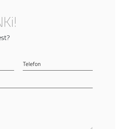
Ki!
est?